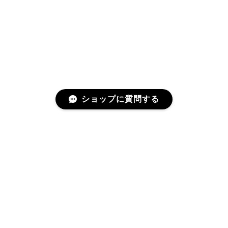
ショップに質問する
プライバシーポリシー
特定商取引法に基づく表記
会員規約
©つなぐ暮らしの店 BERRY